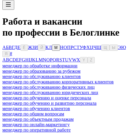
Работа и вакансии
по профессии в Белоглинке
А
Б
В
Г
Д
Е
Ж
З
И
К
Л
Н
О
П
Р
С
Т
У
Ф
Х
Ц
Ч
Ш
Э
Ю
Ё
Й
М
Щ
Ы
#
Я
A
B
C
D
E
F
G
H
I
J
K
L
M
N
O
P
Q
R
S
T
U
V
W
X
Y
Z
менеджер по обработке информации
менеджер по образованию за рубежом
менеджер по обслуживанию клиентов
менеджер по обслуживанию корпоративных клиентов
менеджер по обслуживанию физических лиц
менеджер по обслуживанию юридических лиц
менеджер по обучению и оценке персонала
менеджер по обучению и развитию персонала
менеджер по обучению клиентов
менеджер по общим вопросам
менеджер по объектным продажам
менеджер по онлайн-маркетингу
менеджер по оперативной работе