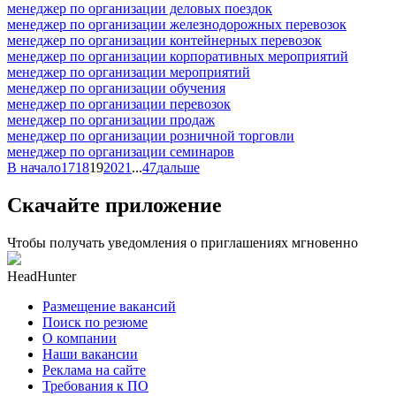
менеджер по организации деловых поездок
менеджер по организации железнодорожных перевозок
менеджер по организации контейнерных перевозок
менеджер по организации корпоративных мероприятий
менеджер по организации мероприятий
менеджер по организации обучения
менеджер по организации перевозок
менеджер по организации продаж
менеджер по организации розничной торговли
менеджер по организации семинаров
В начало
17
18
19
20
21
...
47
дальше
Скачайте приложение
Чтобы получать уведомления о приглашениях мгновенно
HeadHunter
Размещение вакансий
Поиск по резюме
О компании
Наши вакансии
Реклама на сайте
Требования к ПО