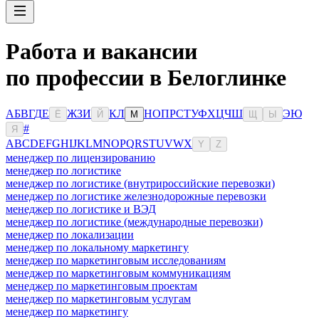
Работа и вакансии
по профессии в Белоглинке
А
Б
В
Г
Д
Е
Ж
З
И
К
Л
Н
О
П
Р
С
Т
У
Ф
Х
Ц
Ч
Ш
Э
Ю
Ё
Й
М
Щ
Ы
#
Я
A
B
C
D
E
F
G
H
I
J
K
L
M
N
O
P
Q
R
S
T
U
V
W
X
Y
Z
менеджер по лицензированию
менеджер по логистике
менеджер по логистике (внутрироссийские перевозки)
менеджер по логистике железнодорожные перевозки
менеджер по логистике и ВЭД
менеджер по логистике (международные перевозки)
менеджер по локализации
менеджер по локальному маркетингу
менеджер по маркетинговым исследованиям
менеджер по маркетинговым коммуникациям
менеджер по маркетинговым проектам
менеджер по маркетинговым услугам
менеджер по маркетингу