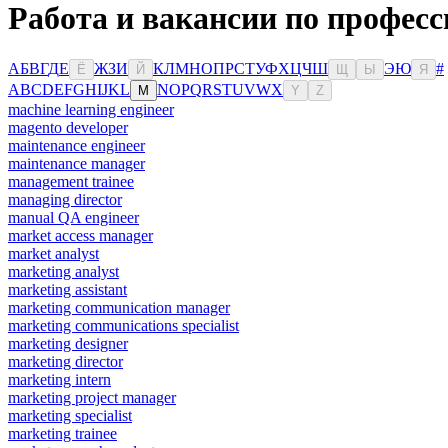
Работа и вакансии по професс
А
Б
В
Г
Д
Е
Ж
З
И
К
Л
М
Н
О
П
Р
С
Т
У
Ф
Х
Ц
Ч
Ш
Э
Ю
#
Ё
Й
Щ
Ы
Я
A
B
C
D
E
F
G
H
I
J
K
L
N
O
P
Q
R
S
T
U
V
W
X
M
Y
Z
machine learning engineer
magento developer
maintenance engineer
maintenance manager
management trainee
managing director
manual QA engineer
market access manager
market analyst
marketing analyst
marketing assistant
marketing communication manager
marketing communications specialist
marketing designer
marketing director
marketing intern
marketing project manager
marketing specialist
marketing trainee