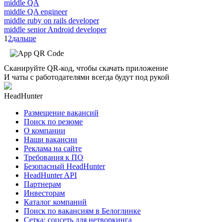
middle QA
middle QA engineer
middle ruby on rails developer
middle senior Android developer
1
2
дальше
Сканируйте QR-код, чтобы скачать приложение
И чаты с работодателями всегда будут под рукой
HeadHunter
Размещение вакансий
Поиск по резюме
О компании
Наши вакансии
Реклама на сайте
Требования к ПО
Безопасный HeadHunter
HeadHunter API
Партнерам
Инвесторам
Каталог компаний
Поиск по вакансиям в Белоглинке
Сетка: соцсеть для нетворкинга