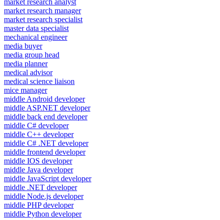
market research analyst
market research manager
market research specialist
master data specialist
mechanical engineer
media buyer
media group head
media planner
medical advisor
medical science liaison
mice manager
middle Android developer
middle ASP.NET developer
middle back end developer
middle C# developer
middle C++ developer
middle C# .NET developer
middle frontend developer
middle IOS developer
middle Java developer
middle JavaScript developer
middle .NET developer
middle Node.js developer
middle PHP developer
middle Python developer