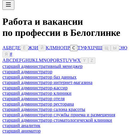
Работа и вакансии
по профессии в Белоглинке
А
Б
В
Г
Д
Е
Ж
З
И
К
Л
М
Н
О
П
Р
Т
У
Ф
Х
Ц
Ч
Ш
Э
Ю
Ё
Й
С
Щ
Ы
#
Я
A
B
C
D
E
F
G
H
I
J
K
L
M
N
O
P
Q
R
S
T
U
V
W
X
Y
Z
старший административный менеджер
старший администратор
старший администратор баз данных
старший администратор интернет-магазина
старший администратор-кассир
старший администратор клиники
старший администратор отеля
старший администратор ресторана
старший администратор салона красоты
старший администратор службы приема и размещения
старший администратор стоматологической клиники
старший аналитик
старший аниматор