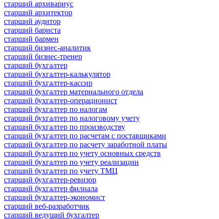
старший архивариус
старший архитектор
старший аудитор
старший бариста
старший бармен
старший бизнес-аналитик
старший бизнес-тренер
старший бухгалтер
старший бухгалтер-калькулятор
старший бухгалтер-кассир
старший бухгалтер материального отдела
старший бухгалтер-операционист
старший бухгалтер по налогам
старший бухгалтер по налоговому учету
старший бухгалтер по производству
старший бухгалтер по расчетам с поставщиками
старший бухгалтер по расчету заработной платы
старший бухгалтер по учету основных средств
старший бухгалтер по учету реализации
старший бухгалтер по учету ТМЦ
старший бухгалтер-ревизор
старший бухгалтер филиала
старший бухгалтер-экономист
старший веб-разработчик
старший ведущий бухгалтер