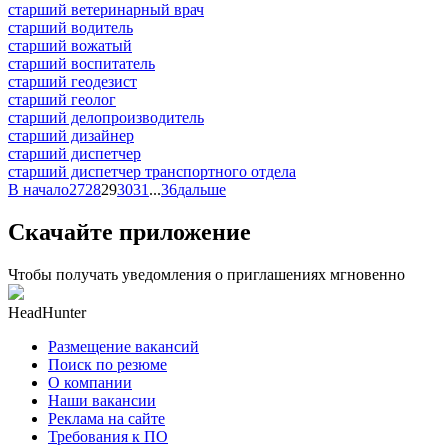
старший ветеринарный врач
старший водитель
старший вожатый
старший воспитатель
старший геодезист
старший геолог
старший делопроизводитель
старший дизайнер
старший диспетчер
старший диспетчер транспортного отдела
В начало
27
28
29
30
31
...
36
дальше
Скачайте приложение
Чтобы получать уведомления о приглашениях мгновенно
HeadHunter
Размещение вакансий
Поиск по резюме
О компании
Наши вакансии
Реклама на сайте
Требования к ПО