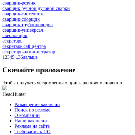
сварщик-резчик
сварщик ручной дуговой сварки
сварщик-сантехник
сварщик-сборщик
сварщик трубопроводов
сварщик-универсал
сверловщик
секретарь
секретарь call-центра
секретарь-администратор
1
2
3
4
5
...
36
дальше
Скачайте приложение
Чтобы получать уведомления о приглашениях мгновенно
HeadHunter
Размещение вакансий
Поиск по резюме
О компании
Наши вакансии
Реклама на сайте
Требования к ПО