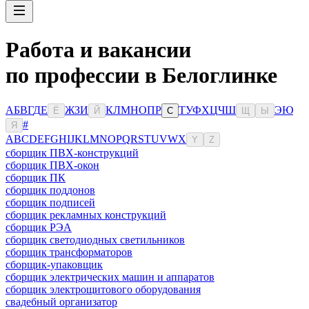
Работа и вакансии
по профессии в Белоглинке
А
Б
В
Г
Д
Е
Ж
З
И
К
Л
М
Н
О
П
Р
Т
У
Ф
Х
Ц
Ч
Ш
Э
Ю
Ё
Й
С
Щ
Ы
#
Я
A
B
C
D
E
F
G
H
I
J
K
L
M
N
O
P
Q
R
S
T
U
V
W
X
Y
Z
сборщик ПВХ-конструкций
сборщик ПВХ-окон
сборщик ПК
сборщик поддонов
сборщик подписей
сборщик рекламных конструкций
сборщик РЭА
сборщик светодиодных светильников
сборщик трансформаторов
сборщик-упаковщик
сборщик электрических машин и аппаратов
сборщик электрощитового оборудования
свадебный организатор