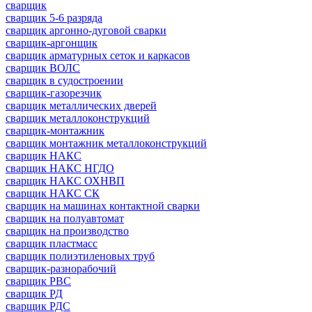
сварщик
сварщик 5-6 разряда
сварщик аргонно-дуговой сварки
сварщик-аргонщик
сварщик арматурных сеток и каркасов
сварщик ВОЛС
сварщик в судостроении
сварщик-газорезчик
сварщик металлических дверей
сварщик металлоконструкций
сварщик-монтажник
сварщик монтажник металлоконструкций
сварщик НАКС
сварщик НАКС НГДО
сварщик НАКС ОХНВП
сварщик НАКС СК
сварщик на машинах контактной сварки
сварщик на полуавтомат
сварщик на производство
сварщик пластмасс
сварщик полиэтиленовых труб
сварщик-разнорабочий
сварщик РВС
сварщик РД
сварщик РДС