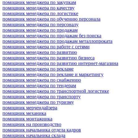
помощник менеджера по закупкам
помощник менеджера по качеству
помощник менеджера по логистике
помощник менеджера по обучению персонала
помощник менеджера по персоналу
помощник менеджера по продажам
помощник менеджера по продажам без поиска
помощник менеджера по продажам металлопроката
помощник менеджера по работе с сетями
помощник менеджера по развитию
помощник менеджера по развитию бизнеса
помощник менеджера по развитию интернет-магазина
помощник менеджера по рекламе
помощник менеджера по рекламе и маркетингу
помощник менеджера по снабжению
помощник менеджера по тендерам
помощник менеджера по транспортной логистике
помощник менеджера по транспорту
помощник менеджера по туризму
помощник мерчендайзера
помощник механика
помощник монтажника
помощник на производство
помощник начальника отдела кадров
помощник начальника склада