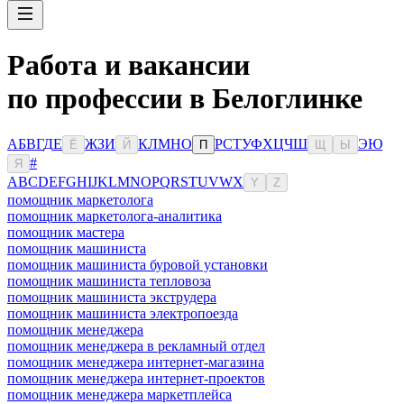
Работа и вакансии
по профессии в Белоглинке
А
Б
В
Г
Д
Е
Ж
З
И
К
Л
М
Н
О
Р
С
Т
У
Ф
Х
Ц
Ч
Ш
Э
Ю
Ё
Й
П
Щ
Ы
#
Я
A
B
C
D
E
F
G
H
I
J
K
L
M
N
O
P
Q
R
S
T
U
V
W
X
Y
Z
помощник маркетолога
помощник маркетолога-аналитика
помощник мастера
помощник машиниста
помощник машиниста буровой установки
помощник машиниста тепловоза
помощник машиниста экструдера
помощник машиниста электропоезда
помощник менеджера
помощник менеджера в рекламный отдел
помощник менеджера интернет-магазина
помощник менеджера интернет-проектов
помощник менеджера маркетплейса