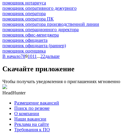
помощник нотариуса
помощник оперативного дежурного
помощник оператора
помощник оператора ПК
помощник оператора производственной линии
помощник операционного директора
помощник офис-менеджера
помощник официанта
помощник официанта (раннер)
помощник оценщика
В начало
7
8
9
10
11
...
22
дальше
Скачайте приложение
Чтобы получать уведомления о приглашениях мгновенно
HeadHunter
Размещение вакансий
Поиск по резюме
О компании
Наши вакансии
Реклама на сайте
Требования к ПО