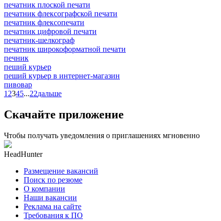
печатник плоской печати
печатник флексографской печати
печатник флексопечати
печатник цифровой печати
печатник-шелкограф
печатник широкоформатной печати
печник
пеший курьер
пеший курьер в интернет-магазин
пивовар
1
2
3
4
5
...
22
дальше
Скачайте приложение
Чтобы получать уведомления о приглашениях мгновенно
HeadHunter
Размещение вакансий
Поиск по резюме
О компании
Наши вакансии
Реклама на сайте
Требования к ПО