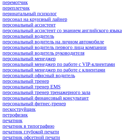
перемотчик
переплетчик
перинатальный психолог
персонал на круизный лайнер
персональный ассистент
персональный ассистент со знанием английского языка
персональный водитель
персональный водитель на личном автомобиле
персональный водитель первого лица компании
персональный водитель руководителя
персональный менеджер
персональный менеджер по работе с VIP-клиентами
персональный менеджер по работе с клиентами
персональный офисный водитель
персональный тренер
персональный тренер EMS
персональный тренер тренажерного зала
персональный финансовый консультант
персональный фитнес-тренер
пескоструйщик
петрофизик
печатник
печатник в типографию
печатник глубокой печати
печатник офсетной печати