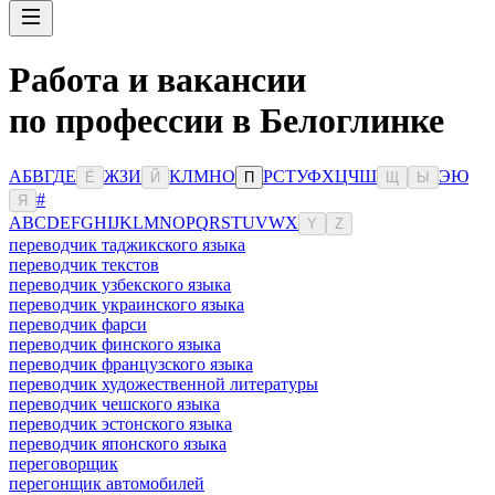
Работа и вакансии
по профессии в Белоглинке
А
Б
В
Г
Д
Е
Ж
З
И
К
Л
М
Н
О
Р
С
Т
У
Ф
Х
Ц
Ч
Ш
Э
Ю
Ё
Й
П
Щ
Ы
#
Я
A
B
C
D
E
F
G
H
I
J
K
L
M
N
O
P
Q
R
S
T
U
V
W
X
Y
Z
переводчик таджикского языка
переводчик текстов
переводчик узбекского языка
переводчик украинского языка
переводчик фарси
переводчик финского языка
переводчик французского языка
переводчик художественной литературы
переводчик чешского языка
переводчик эстонского языка
переводчик японского языка
переговорщик
перегонщик автомобилей