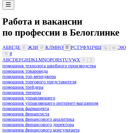
Работа и вакансии
по профессии в Белоглинке
А
Б
В
Г
Д
Е
Ж
З
И
К
Л
М
Н
О
Р
С
Т
У
Ф
Х
Ц
Ч
Ш
Э
Ю
Ё
Й
П
Щ
Ы
#
Я
A
B
C
D
E
F
G
H
I
J
K
L
M
N
O
P
Q
R
S
T
U
V
W
X
Y
Z
помощник технолога швейного производства
помощник товароведа
помощник топ-менеджера
помощник торгового представителя
помощник трейдера
помощник тренера
помощник управляющего
помощник управляющего интернет-магазином
помощник фармацевта
помощник финансиста
помощник финансового аналитика
помощник финансового директора
помощник финансового консультанта