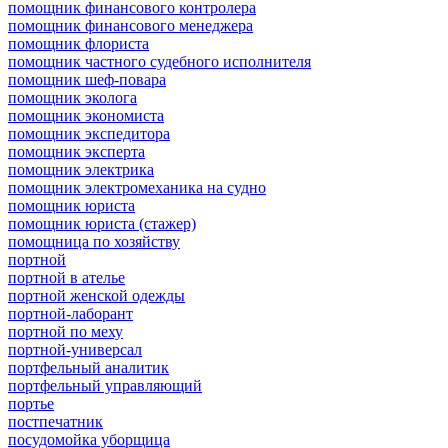
помощник финансового контролера
помощник финансового менеджера
помощник флориста
помощник частного судебного исполнителя
помощник шеф-повара
помощник эколога
помощник экономиста
помощник экспедитора
помощник эксперта
помощник электрика
помощник электромеханика на судно
помощник юриста
помощник юриста (стажер)
помощница по хозяйству
портной
портной в ателье
портной женской одежды
портной-лаборант
портной по меху
портной-универсал
портфельный аналитик
портфельный управляющий
портье
постпечатник
посудомойка уборщица