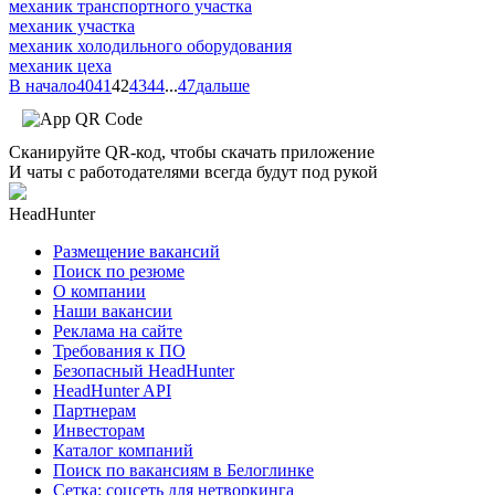
механик транспортного участка
механик участка
механик холодильного оборудования
механик цеха
В начало
40
41
42
43
44
...
47
дальше
Сканируйте QR-код, чтобы скачать приложение
И чаты с работодателями всегда будут под рукой
HeadHunter
Размещение вакансий
Поиск по резюме
О компании
Наши вакансии
Реклама на сайте
Требования к ПО
Безопасный HeadHunter
HeadHunter API
Партнерам
Инвесторам
Каталог компаний
Поиск по вакансиям в Белоглинке
Сетка: соцсеть для нетворкинга