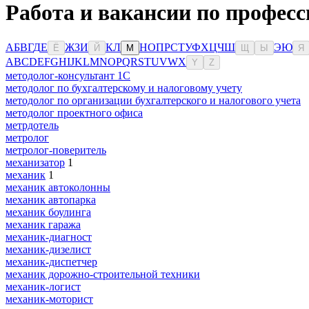
Работа и вакансии по професс
А
Б
В
Г
Д
Е
Ж
З
И
К
Л
Н
О
П
Р
С
Т
У
Ф
Х
Ц
Ч
Ш
Э
Ю
Ё
Й
М
Щ
Ы
Я
A
B
C
D
E
F
G
H
I
J
K
L
M
N
O
P
Q
R
S
T
U
V
W
X
Y
Z
методолог-консультант 1С
методолог по бухгалтерскому и налоговому учету
методолог по организации бухгалтерского и налогового учета
методолог проектного офиса
метрдотель
метролог
метролог-поверитель
механизатор
1
механик
1
механик автоколонны
механик автопарка
механик боулинга
механик гаража
механик-диагност
механик-дизелист
механик-диспетчер
механик дорожно-строительной техники
механик-логист
механик-моторист