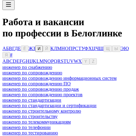
Работа и вакансии
по профессии в Белоглинке
А
Б
В
Г
Д
Е
Ж
З
К
Л
М
Н
О
П
Р
С
Т
У
Ф
Х
Ц
Ч
Ш
Э
Ю
Ё
И
Й
Щ
Ы
#
Я
A
B
C
D
E
F
G
H
I
J
K
L
M
N
O
P
Q
R
S
T
U
V
W
X
Y
Z
инженер по снабжению
инженер по сопровождению
инженер по сопровождению информационных систем
инженер по сопровождению ПО
инженер по сопровождению продаж
инженер по сопровождению проектов
инженер по стандартизации
инженер по стандартизации и сертификации
инженер по строительному контролю
инженер по строительству
инженер по телекоммуникациям
инженер по телефонии
инженер по тестированию