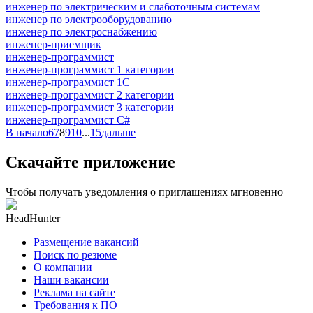
инженер по электрическим и слаботочным системам
инженер по электрооборудованию
инженер по электроснабжению
инженер-приемщик
инженер-программист
инженер-программист 1 категории
инженер-программист 1С
инженер-программист 2 категории
инженер-программист 3 категории
инженер-программист C#
В начало
6
7
8
9
10
...
15
дальше
Скачайте приложение
Чтобы получать уведомления о приглашениях мгновенно
HeadHunter
Размещение вакансий
Поиск по резюме
О компании
Наши вакансии
Реклама на сайте
Требования к ПО