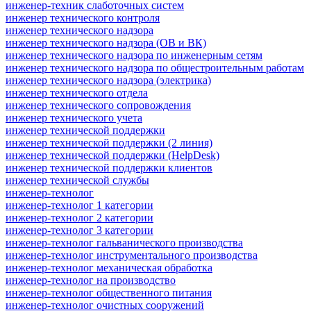
инженер-техник слаботочных систем
инженер технического контроля
инженер технического надзора
инженер технического надзора (ОВ и ВК)
инженер технического надзора по инженерным сетям
инженер технического надзора по общестроительным работам
инженер технического надзора (электрика)
инженер технического отдела
инженер технического сопровождения
инженер технического учета
инженер технической поддержки
инженер технической поддержки (2 линия)
инженер технической поддержки (HelpDesk)
инженер технической поддержки клиентов
инженер технической службы
инженер-технолог
инженер-технолог 1 категории
инженер-технолог 2 категории
инженер-технолог 3 категории
инженер-технолог гальванического производства
инженер-технолог инструментального производства
инженер-технолог механическая обработка
инженер-технолог на производство
инженер-технолог общественного питания
инженер-технолог очистных сооружений