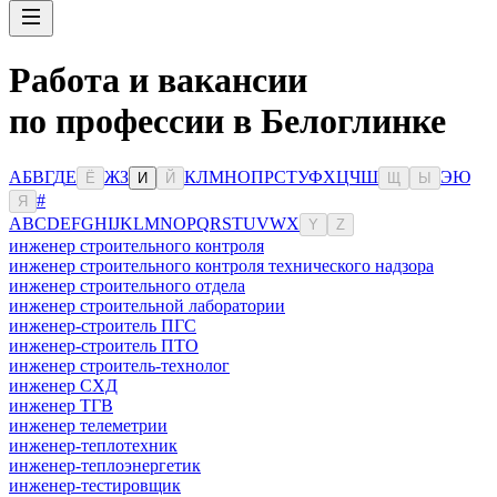
Работа и вакансии
по профессии в Белоглинке
А
Б
В
Г
Д
Е
Ж
З
К
Л
М
Н
О
П
Р
С
Т
У
Ф
Х
Ц
Ч
Ш
Э
Ю
Ё
И
Й
Щ
Ы
#
Я
A
B
C
D
E
F
G
H
I
J
K
L
M
N
O
P
Q
R
S
T
U
V
W
X
Y
Z
инженер строительного контроля
инженер строительного контроля технического надзора
инженер строительного отдела
инженер строительной лаборатории
инженер-строитель ПГС
инженер-строитель ПТО
инженер строитель-технолог
инженер СХД
инженер ТГВ
инженер телеметрии
инженер-теплотехник
инженер-теплоэнергетик
инженер-тестировщик