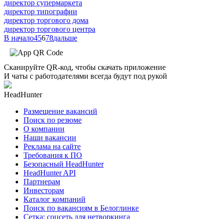
директор супермаркета
директор типографии
директор торгового дома
директор торгового центра
В начало
4
5
6
7
8
дальше
Сканируйте QR-код, чтобы скачать приложение
И чаты с работодателями всегда будут под рукой
HeadHunter
Размещение вакансий
Поиск по резюме
О компании
Наши вакансии
Реклама на сайте
Требования к ПО
Безопасный HeadHunter
HeadHunter API
Партнерам
Инвесторам
Каталог компаний
Поиск по вакансиям в Белоглинке
Сетка: соцсеть для нетворкинга