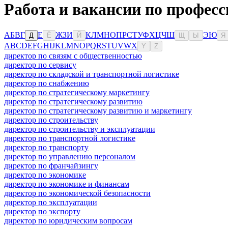
Работа и вакансии по професс
А
Б
В
Г
Е
Ж
З
И
К
Л
М
Н
О
П
Р
С
Т
У
Ф
Х
Ц
Ч
Ш
Э
Ю
Д
Ё
Й
Щ
Ы
Я
A
B
C
D
E
F
G
H
I
J
K
L
M
N
O
P
Q
R
S
T
U
V
W
X
Y
Z
директор по связям с общественностью
директор по сервису
директор по складской и транспортной логистике
директор по снабжению
директор по стратегическому маркетингу
директор по стратегическому развитию
директор по стратегическому развитию и маркетингу
директор по строительству
директор по строительству и эксплуатации
директор по транспортной логистике
директор по транспорту
директор по управлению персоналом
директор по франчайзингу
директор по экономике
директор по экономике и финансам
директор по экономической безопасности
директор по эксплуатации
директор по экспорту
директор по юридическим вопросам