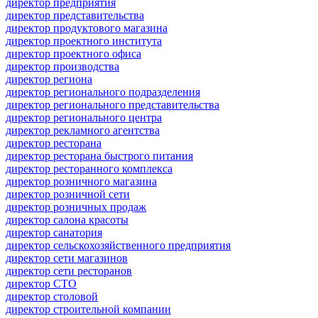
директор предприятия
директор представительства
директор продуктового магазина
директор проектного института
директор проектного офиса
директор производства
директор региона
директор регионального подразделения
директор регионального представительства
директор регионального центра
директор рекламного агентства
директор ресторана
директор ресторана быстрого питания
директор ресторанного комплекса
директор розничного магазина
директор розничной сети
директор розничных продаж
директор салона красоты
директор санатория
директор сельскохозяйственного предприятия
директор сети магазинов
директор сети ресторанов
директор СТО
директор столовой
директор строительной компании