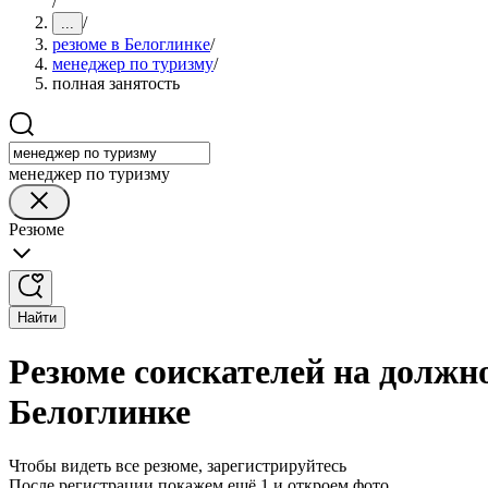
/
/
...
резюме в Белоглинке
/
менеджер по туризму
/
полная занятость
менеджер по туризму
Резюме
Найти
Резюме соискателей на должно
Белоглинке
Чтобы видеть все резюме, зарегистрируйтесь
После регистрации покажем ещё 1 и откроем фото