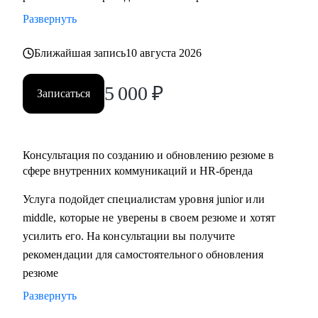
• разработать стратегию поиска работы или роста внутри
Развернуть
вашей компании
• помочь разобраться с нюансами работы по этим
Ближайшая запись
10 августа 2026
направлениями и с тем, как это устроено в различных
5 000
₽
компаниях и отраслях
Записаться
• проанализировать ваше текущее резюме и дать советы
Кому могу помочь:
Консультация по созданию и обновлению резюме в
• специалистам, которые хотят развиваться в сфере
сфере внутренних коммуникаций и HR-бренда
внутренних коммуникаций, HR-бренда, корпоративных
Услуга подойдет специалистам уровня junior или
мероприятий, комьюнити-менеджмента
middle, которые не уверены в своем резюме и хотят
• тем, кто хочет сменить карьерный трек и перейти во
усилить его. На консультации вы получите
внутриком, HR-бренд и корпоративный ивент
рекомендации для самостоятельного обновления
• специалистам уровня Junior и Middle: внутренние
резюме
коммуникации, HR-бренд, event-менеджер
Развернуть