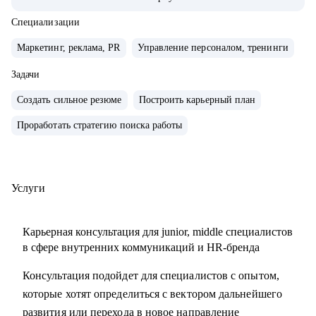
компаниях с нуля, создавал и внедрял EVP, и новые
концепции бренда работодателя
Специализации
• организовывал различные мероприятия от 10 до 1000
Маркетинг, реклама, PR
Управление персоналом, тренинги
человек для внешних и внутренних участников
• сейчас развиваю бренд работодателя в лидере HR-tech
Задачи
России.
Создать сильное резюме
Построить карьерный план
• спикер профильных конференций и эксперт в области
Проработать стратегию поиска работы
развития HR-бренда
С чем помогу:
• сформулировать карьерную цель и разработать план для
Услуги
ее достижения
• определить ваши сильные стороны и навыки,
Карьерная консультация для junior, middle специалистов
необходимые для достижения этой цели
в сфере внутренних коммуникаций и HR-бренда
• подготовиться к карьерному переходу в сферу
Консультация подойдет для специалистов с опытом,
внутренних коммуникаций, HR-бренда или
которые хотят определиться с вектором дальнейшего
корпоративного event-менеджера, особенно в ИТ-сферу
развития или перехода в новое направление
• подготовить или переработать кейсы для поиска работы