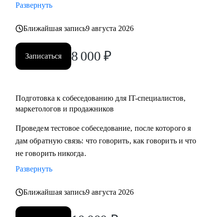
Развернуть
карьеры, если текущая уже не драйвит
• Как перейти в направление project менеджмента, строить
Ближайшая запись
9 августа 2026
свой карьерный трек
8 000
₽
Записаться
Кому могу помочь:
• Специалистам в сфере маркетинга, IT, продаж
Подготовка к собеседованию для IT-специалистов,
маркетологов и продажников
Проведем тестовое собеседование, после которого я
дам обратную связь: что говорить, как говорить и что
не говорить никогда.
Развернуть
Ближайшая запись
9 августа 2026