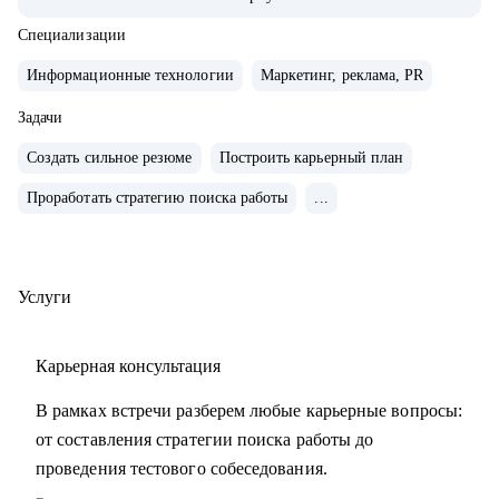
• Внедряю использование данных, как продукт.
• Провел более 700 консультаций на карьерные и
Специализации
менеджерские темы.
Информационные технологии
Маркетинг, реклама, PR
• Вместе с подопечными составили более 300 резюме для
РФ и Европы.
Задачи
• Мои клиенты нашли работу в Авито, Яндекс, Ozon,
Создать сильное резюме
Построить карьерный план
Revolut, Nvidia, Simple Club и др.
Проработать стратегию поиска работы
...
С чем помогу:
• с подготовкой к найму в зарубежную и российскую
команду
Услуги
• с переходом в IT, профориентацией и выстраиванием
карьерного плана
Карьерная консультация
• консультирую команды для развития бизнесов
• с подготовкой к техническим собеседованиям.
В рамках встречи разберем любые карьерные вопросы:
от составления стратегии поиска работы до
Кому могу помочь:
проведения тестового собеседования.
• проконсультирую проджект менеджеров, продакт