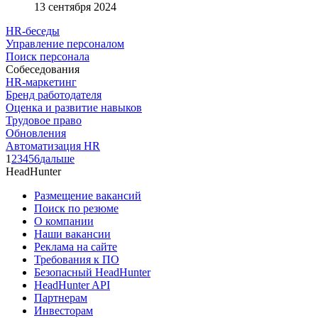
13 сентября 2024
HR-беседы
Управление персоналом
Поиск персонала
Собеседования
HR-маркетинг
Бренд работодателя
Оценка и развитие навыков
Трудовое право
Обновления
Автоматизация HR
1
2
3
4
5
6
дальше
HeadHunter
Размещение вакансий
Поиск по резюме
О компании
Наши вакансии
Реклама на сайте
Требования к ПО
Безопасный HeadHunter
HeadHunter API
Партнерам
Инвесторам