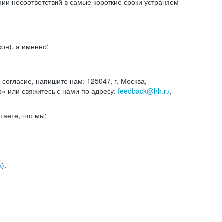
и несоответствий в самые короткие сроки устраняем
он), а именно:
ь согласие, напишите нам: 125047, г. Москва,
р» или свяжитесь с нами по адресу:
feedback@hh.ru
,
итаете, что мы:
а
).