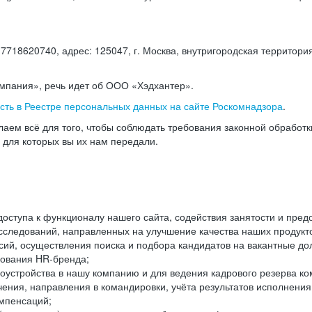
18620740, адрес: 125047, г. Москва, внутригородская территория
омпания», речь идет об ООО «Хэдхантер».
есть в Реестре персональных данных на сайте Роскомнадзора
.
аем всё для того, чтобы соблюдать требования законной обработ
, для которых вы их нам передали.
ступа к функционалу нашего сайта, содействия занятости и пред
следований, направленных на улучшение качества наших продуктов
ий, осуществления поиска и подбора кандидатов на вакантные дол
ования HR-бренда;
оустройства в нашу компанию и для ведения кадрового резерва ко
чения, направления в командировки, учёта результатов исполнени
омпенсаций;