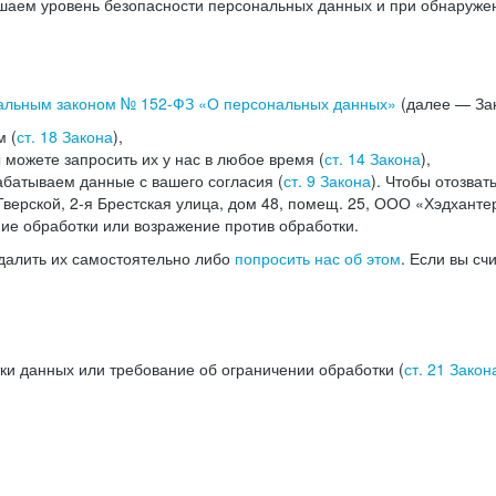
аем уровень безопасности персональных данных и при обнаружени
альным законом №
152-ФЗ
«О персональных данных»
(далее — Зак
м (
ст. 18 Закона
),
можете запросить их у нас в любое время (
ст. 14 Закона
),
абатываем данные с вашего согласия (
ст. 9 Закона
). Чтобы отозват
верской, 2-я Брестская улица, дом 48, помещ. 25, ООО «Хэдханте
ние обработки или возражение против обработки.
далить их самостоятельно либо
попросить нас об этом
. Если вы сч
ки данных или требование об ограничении обработки (
ст. 21 Закон