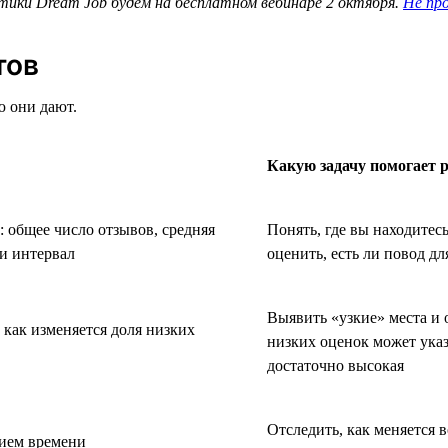
ики Dream Job будем на бесплатном вебинаре 2 октября.
Не пр
тов
 они дают.
Какую задачу помогает 
 общее число отзывов, средняя
Понять, где вы находитес
ми интервал
оценить, есть ли повод дл
Выявить «узкие» места и 
, как изменяется доля низких
низких оценок может указ
достаточно высокая
Отследить, как меняется 
нием времени