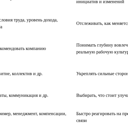
инициатив и изменений
ловия труда, уровень дохода,
Отслеживать, как меняет
та
Понимать глубину вовлечё
рекомендовать компанию
реальную рабочую культу
витие, коллектив и др.
Укреплять сильные сторон
аты, коммуникация и др.
Выбирать, что стоит улуч
ример, менеджмент, компенсации,
Быстро реагировать на п
связи