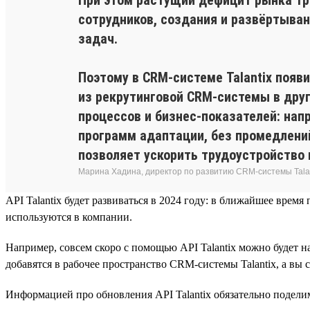
сотрудников, создания и развёртыва
задач.
Поэтому в CRM-системе Talantix появ
из рекрутинговой CRM-системы в друг
процессов и бизнес-показателей: на
программ адаптации, без промедлен
позволяет ускорить трудоустройство
Марина Хадина, директор по развитию CRM-системы Tala
API Talantix будет развиваться в 2024 году: в ближайшее вр
используются в компании.
Например, совсем скоро с помощью API Talantix можно будет 
добавятся в рабочее пространство CRM-системы Talantix, а вы 
Информацией про обновления API Talantix обязательно подел