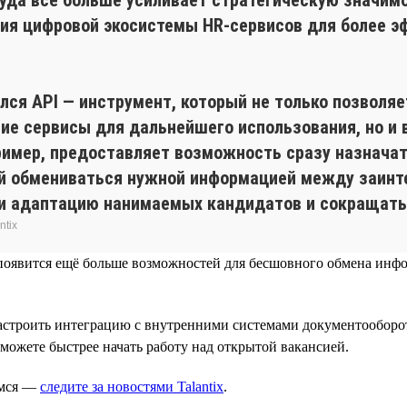
ния цифровой экосистемы HR-сервисов для более э
ился API — инструмент, который не только позволя
ие сервисы для дальнейшего использования, но и 
пример, предоставляет возможность сразу назнач
ий обмениваться нужной информацией между заинт
 и адаптацию нанимаемых кандидатов и сокращать 
ntix
емя появится ещё больше возможностей для бесшовного обмена и
настроить интеграцию с внутренними системами документооборот
сможете быстрее начать работу над открытой вакансией.
имся —
следите за новостями Talantix
.