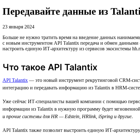
Передавайте данные из Talant
23 января 2024
Больше не нужно тратить время на введение данных нанимаем
с новым инструментом API Talantix передача и обмен данными
настроить единую ИТ-архитектуру из сервисов экосистемы hh.
Что такое API Talantix
API Talantix
— это новый инструмент рекрутинговой СRM-систе
интеграцию и передавать информацию из Talantix в HRM-систе
Уже сейчас ИТ-специалисты вашей компании с помощью первой 
информации из Talantix в нужную программу будет мгновенной
и прочие системы для HR — Edstein, HRlink, iSpring и другие
.
API Talantix также позволит выстроить единую ИТ-архитектуру