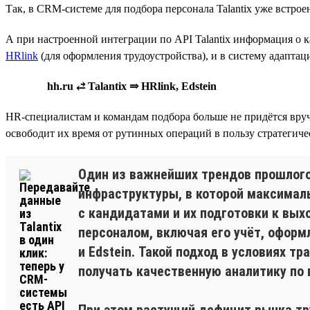
Так, в CRM-системе для подбора персонала Talantix уже встрое
А при настроенной интеграции по API Talantix информация о 
HRlink
(для оформления трудоустройства), и в систему адаптац
hh.ru ⥄ Talantix ⇒ HRlink, Edstein
HR-специалистам и командам подбора больше не придётся вручн
освободит их время от рутинных операций в пользу стратегиче
Один из важнейших трендов прошлого 
инфраструктуры, в которой максимал
с кандидатами и их подготовки к вых
персоналом, включая его учёт, оформ
и Edstein. Такой подход в условиях 
получать качественную аналитику по
При этом растущий дефицит рынка тр