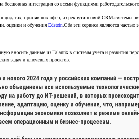
на бесшовная интеграция со всеми функциями работодательского 
кандидатах, принявших офер, из рекрутинговой CRM-системы ав
ии, оценки и обучения
Edstein
.Оба эти сервиса являются частью э
ую вносить данные из Talantix в системы учёта и развития перс
ских задач и ключевых проектов.
и нового 2024 года у российских компаний — постр
ьно объединены все используемые технологически
оду на работу до ИТ-решений, в которых происход
ление, адаптацию, оценку и обучение, что, наприме
трансформации экономики позволяет в режиме онла
 всем операционным и бизнес-процессам.
уда всё больше усиливает стратегическую значимо