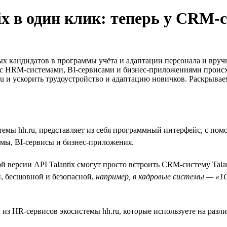
ix в один клик: теперь у CRM-
ых кандидатов в программы учёта и адаптации персонала и вру
 с HRM-системами, BI-сервисами и бизнес-приложениями происх
ru и ускорить трудоустройство и адаптацию новичков. Раскрывае
мы hh.ru, представляет из себя программный интерфейс, с по
мы, BI-сервисы и бизнес-приложения.
версии API Talantix смогут просто встроить CRM-систему Tala
, бесшовной и безопасной,
например, в кадровые системы — «1С»
 из HR-сервисов экосистемы hh.ru, которые используете на разл