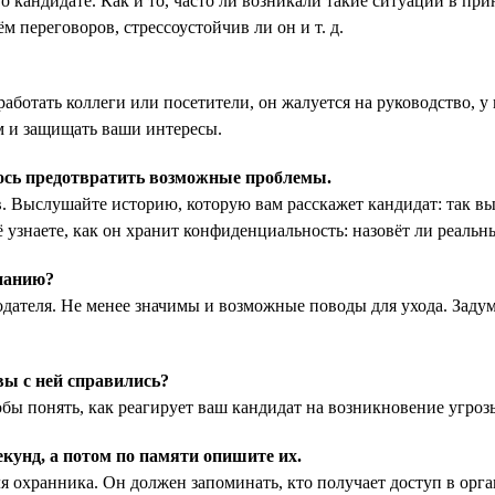
кандидате. Как и то, часто ли возникали такие ситуации в прин
 переговоров, стрессоустойчив ли он и т. д.
ботать коллеги или посетители, он жалуется на руководство, у в
ям и защищать ваши интересы.
лось предотвратить возможные проблемы.
 Выслушайте историю, которую вам расскажет кандидат: так вы
 узнаете, как он хранит конфиденциальность: назовёт ли реальн
мпанию?
дателя. Не менее значимы и возможные поводы для ухода. Задум
вы с ней справились?
ы понять, как реагирует ваш кандидат на возникновение угрозы,
екунд, а потом по памяти опишите их.
я охранника. Он должен запоминать, кто получает доступ в орга