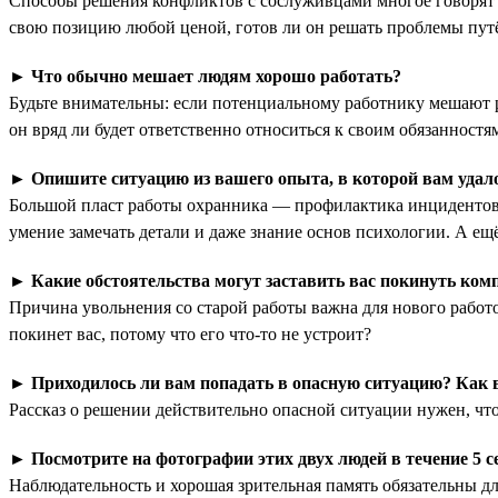
Способы решения конфликтов с сослуживцами многое говорят о 
свою позицию любой ценой, готов ли он решать проблемы путём
►
Что обычно мешает людям хорошо работать?
Будьте внимательны: если потенциальному работнику мешают ра
он вряд ли будет ответственно относиться к своим обязанност
►
Опишите ситуацию из вашего опыта, в которой вам уда
Большой пласт работы охранника — профилактика инцидентов.
умение замечать детали и даже знание основ психологии. А ещё
►
Какие обстоятельства могут заставить вас покинуть ко
Причина увольнения со старой работы важна для нового работо
покинет вас, потому что его что-то не устроит?
►
Приходилось ли вам попадать в опасную ситуацию? Как 
Рассказ о решении действительно опасной ситуации нужен, чтоб
►
Посмотрите на фотографии этих двух людей в течение 5 с
Наблюдательность и хорошая зрительная память обязательны дл