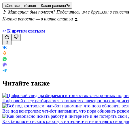
«Светлая, тёмная… Какая разница?»
🚩
Материал был полезен? Поделитесь им с друзьями в соцсетя
Кнопка репоста — в шапке статьи
⏫
↩
К другим статьям
3
Читайте также
Цифровой след: разбираемся в тонкостях электронных подписе
Всё под контролем: чат-бот напомнит, что пора обновить резю
Как безопасно искать работу в интернете и не потерять свои д