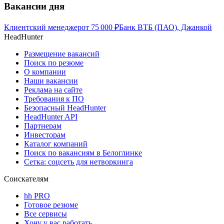
Вакансии дня
Клиентский менеджер
от
75 000
₽
Банк ВТБ (ПАО), Джанкой
HeadHunter
Размещение вакансий
Поиск по резюме
О компании
Наши вакансии
Реклама на сайте
Требования к ПО
Безопасный HeadHunter
HeadHunter API
Партнерам
Инвесторам
Каталог компаний
Поиск по вакансиям в Белоглинке
Сетка: соцсеть для нетворкинга
Соискателям
hh PRO
Готовое резюме
Все сервисы
Хочу у вас работать