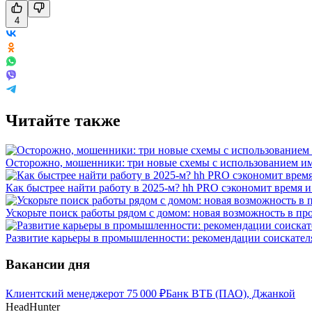
4
Читайте также
Осторожно, мошенники: три новые схемы с использованием им
Как быстрее найти работу в 2025-м? hh PRO сэкономит время 
Ускорьте поиск работы рядом с домом: новая возможность в про
Развитие карьеры в промышленности: рекомендации соискателя
Вакансии дня
Клиентский менеджер
от
75 000
₽
Банк ВТБ (ПАО), Джанкой
HeadHunter