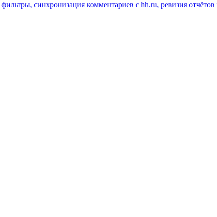
 фильтры, синхронизация комментариев с hh.ru, ревизия отчётов 