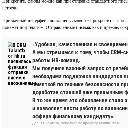
Прикрепить файлы можно как при отправке стандартного письма
встречи.
Привычный интерфейс дополнен ссылкой «Прикрепить файл», 
покажет под текстом. Отправленные письма, как и прежде, сох
«Удобная, качественная и своевремен
А мы стремимся к тому, чтобы CRM-си
работы HR-команд.
Мы получили важный запрос от ретейл
необходима поддержка кандидатов по
памяткой по технике безопасности пр
доработав ставший уже привычным ф
В то же время это обновление стало 
и позволяет вести работу по вакансии
оффера финальному кандидату».
Дарья Бирюкова, менеджер по продукту Talantix, hh.ru