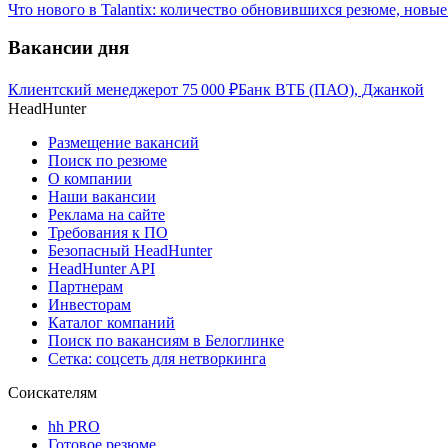
Что нового в Talantix: количество обновившихся резюме, новые
Вакансии дня
Клиентский менеджер
от
75 000
₽
Банк ВТБ (ПАО), Джанкой
HeadHunter
Размещение вакансий
Поиск по резюме
О компании
Наши вакансии
Реклама на сайте
Требования к ПО
Безопасный HeadHunter
HeadHunter API
Партнерам
Инвесторам
Каталог компаний
Поиск по вакансиям в Белоглинке
Сетка: соцсеть для нетворкинга
Соискателям
hh PRO
Готовое резюме