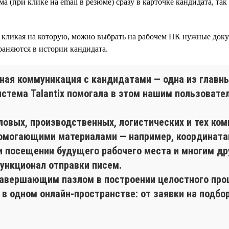
 (при клике на email в резюме) сразу в карточке кандидата, та
кликая на которую, можно выбрать на рабочем ПК нужные доку
раняются в истории кандидата.
ная коммуникация с кандидатами — одна из главных
стема Talantix помогала в этом нашим пользоват
овых, производственных, логистических и тех комп
могающими материалами — например, координатам
и посещении будущего рабочего места и многим дру
ункционал отправки писем.
завершающим пазлом в построении целостного проц
 в одном онлайн-пространстве: от заявки на подбо