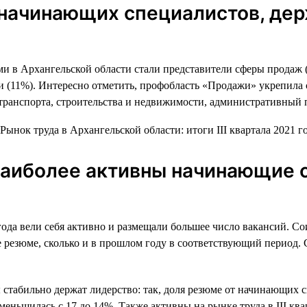
а начинающих специалистов, де
ми в Архангельской области стали представители сферы продаж 
ки (11%). Интересно отметить, профобласть «Продажи» укрепил
транспорта, строительства и недвижимости, административный 
 наиболее активны начинающие 
года вели себя активно и размещали большее число вакансий. Со
же резюме, сколько и в прошлом году в соответствующий период
 стабильно держат лидерство: так, доля резюме от начинающих 
меньшилась с 17 до 14%. Также активны на рынке труда в III кв