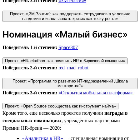
Победитель 3-й степени:
«3М Россия»
Проект: «„3М Зонтик“: как поддержать сотрудников в условиях
пандемии и использовать кризис как точку роста»
Номинация «Малый бизнес»
Победитель 1-й степени:
Space307
Проект: «HRackathon: как починить HR в бирюзовой компании»
Победитель 2-й степени:
red_mad_robot
Проект: «Программа по развитию ИТ-подразделений „Школа
менторства“»
Победитель 3-й степени:
«Открытая мобильная платформа»
Проект: «Open Source сообщества как инструмент найма»
Кроме того, еще несколько проектов получили
награды в
специальных номинациях
, учрежденных партнерами
Премии HR-бренд — 2020:
«Аналитика в HR»
— специальная номинация от